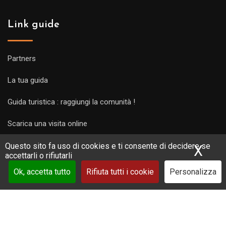
Link guide
Partners
La tua guida
Guida turistica : raggiungi la comunità !
Scarica una visita online
Questo sito fa uso di cookies e ti consente di decidere se
X
Nas
accettarli o rifiutarli
Ok, accetta tutto
Rifiuta tutti i cookie
Personalizza
Copyright Guides 2021. Tous droits réservés.
Développement
web sur mesure
par iSoluce