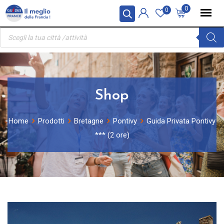
Skip
Pannello di gestione dei cookies
0
0
to
Ricerca
content
prodotti
Shop
Home
Prodotti
Bretagne
Pontivy
Guida Privata Pontivy
*** (2 ore)