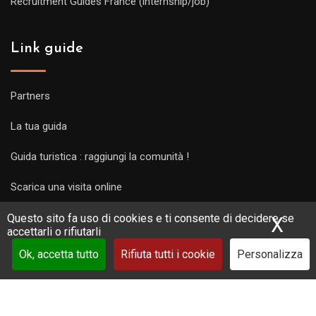
Recruitment Guides France (internship/job)
Link guide
Partners
La tua guida
Guida turistica : raggiungi la comunità !
Scarica una visita online
Questo sito fa uso di cookies e ti consente di decidere se
X
Nas
accettarli o rifiutarli
Ok, accetta tutto
Rifiuta tutti i cookie
Personalizza
Copyright Guides 2021. Tous droits réservés.
Développement