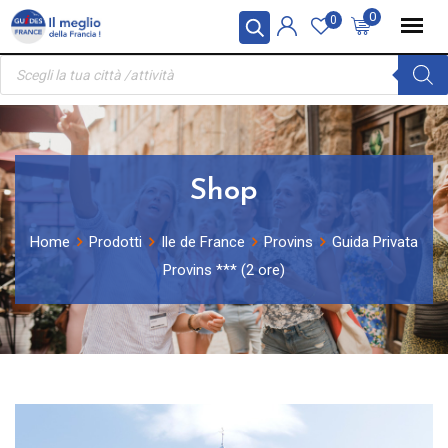
Skip
Pannello di gestione dei cookies
0
0
to
Ricerca
content
prodotti
Shop
Home
Prodotti
Ile de France
Provins
Guida Privata
Provins *** (2 ore)