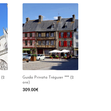
 (2
Guida Privata Tréguier *** (2
ore)
309.00
€