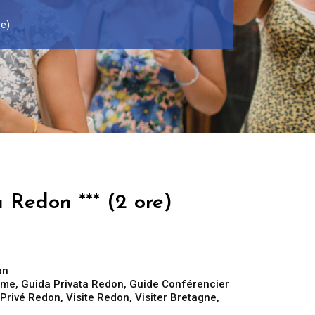
re)
 Redon *** (2 ore)
on
sme
,
Guida Privata Redon
,
Guide Conférencier
 Privé Redon
,
Visite Redon
,
Visiter Bretagne
,