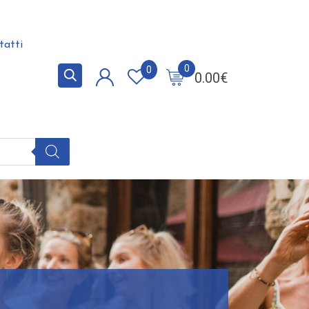
tatti
0
0
0.00
€