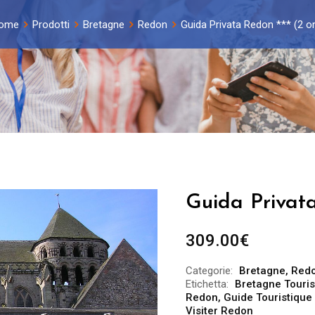
ome
Prodotti
Bretagne
Redon
Guida Privata Redon *** (2 o
Guida Privata
309.00
€
Categorie:
Bretagne
,
Red
Etichetta:
Bretagne Touri
Redon
,
Guide Touristique
Visiter Redon