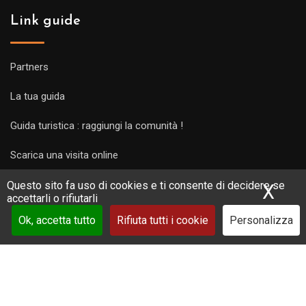
Link guide
Partners
La tua guida
Guida turistica : raggiungi la comunità !
Scarica una visita online
Questo sito fa uso di cookies e ti consente di decidere se
X
Nas
accettarli o rifiutarli
Ok, accetta tutto
Rifiuta tutti i cookie
Personalizza
Copyright Guides 2021. Tous droits réservés.
Développement
web sur mesure
par iSoluce