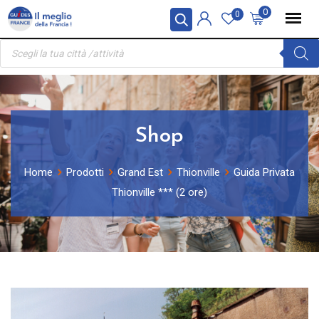
Skip
Pannello di gestione dei cookies
0
0
to
Ricerca
content
prodotti
Shop
Home
Prodotti
Grand Est
Thionville
Guida Privata
Thionville *** (2 ore)