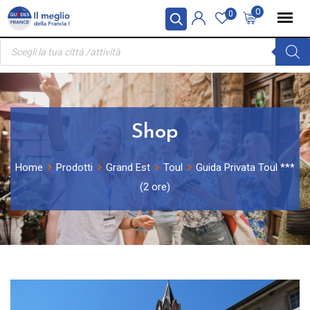
Skip
Pannello di gestione dei cookies
0
0
to
Ricerca
content
prodotti
Shop
Home
Prodotti
Grand Est
Toul
Guida Privata Toul ***
(2 ore)