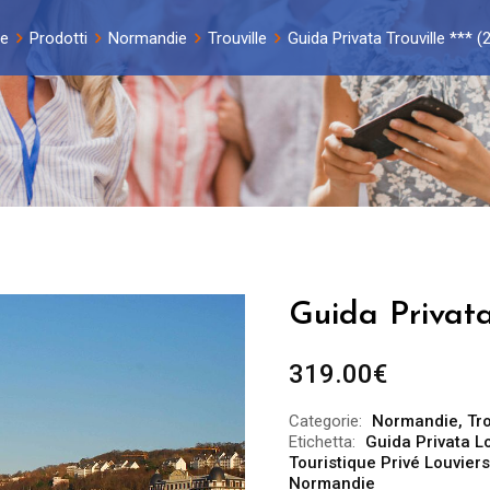
e
Prodotti
Normandie
Trouville
Guida Privata Trouville *** (
Guida Privata 
319.00
€
Categorie:
Normandie
,
Tro
Etichetta:
Guida Privata L
Touristique Privé Louviers
Normandie