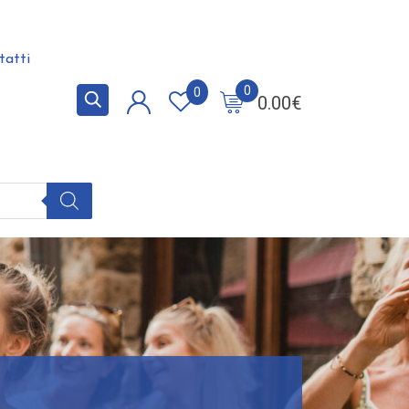
tatti
0
0
0.00
€