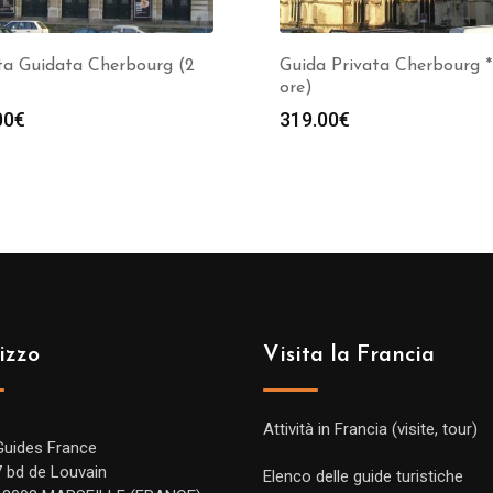
ta Guidata Cherbourg (2
Guida Privata Cherbourg *
ore)
00
€
319.00
€
izzo
Visita la Francia
Attività in Francia (visite, tour)
Guides France
7 bd de Louvain
Elenco delle guide turistiche