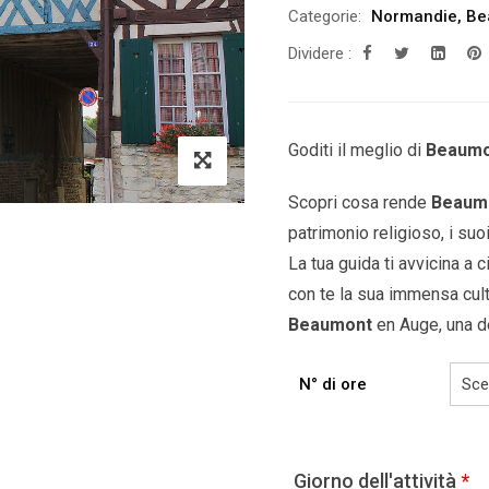
Categorie:
Normandie
,
Be
Dividere :
Goditi il ​​meglio di
Beaumo
Scopri cosa rende
Beaum
patrimonio religioso, i suoi
La tua guida ti avvicina a 
con te la sua immensa cul
Beaumont
en Auge
,
una de
N° di ore
Giorno dell'attività
*