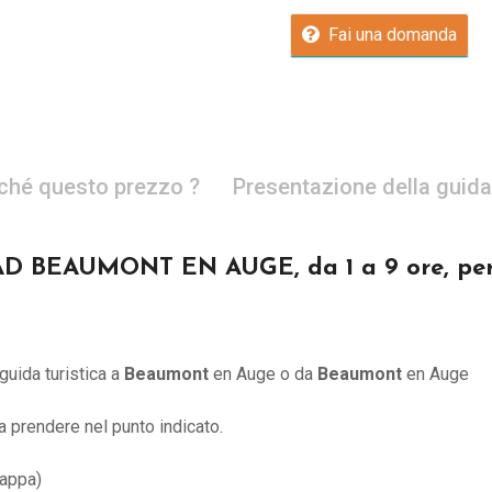
Fai una domanda
ché questo prezzo ?
Presentazione della guida
BEAUMONT EN AUGE, da 1 a 9 ore, per g
guida turistica a
Beaumont
en Auge
o
da
Beaumont
en Auge
à a prendere nel punto indicato.
Mappa)