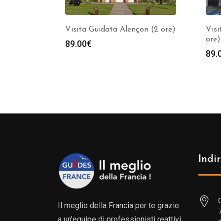
Visita Guidata Alençon (2 ore)
Visi
ore)
89.00
€
89.
Indir
Il meglio della Francia per te grazie
a un’equipe di professionisti reattivi,