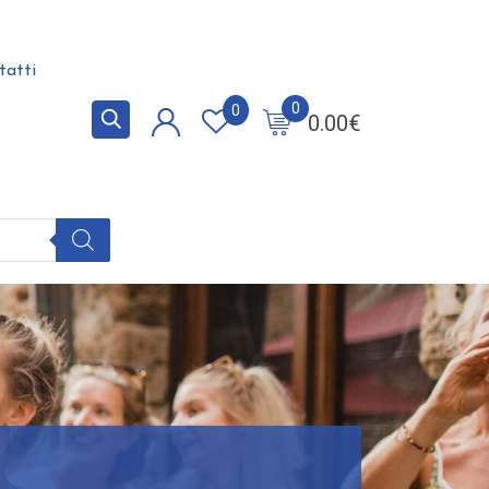
tatti
0
0
0.00
€