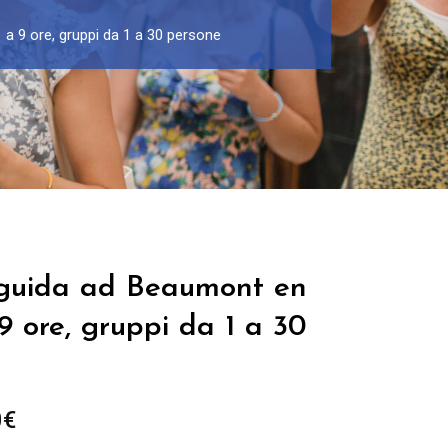
a 9 ore, gruppi da 1 a 30 persone
 guida ad Beaumont en
9 ore, gruppi da 1 a 30
Fascia
0
€
di