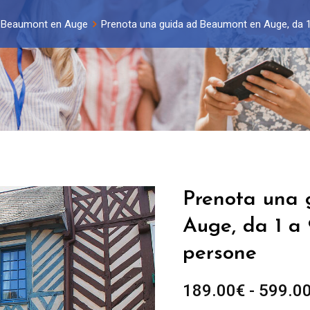
Beaumont en Auge
Prenota una guida ad Beaumont en Auge, da 1 
Prenota una
Auge, da 1 a 
persone
189.00
€
-
599.0