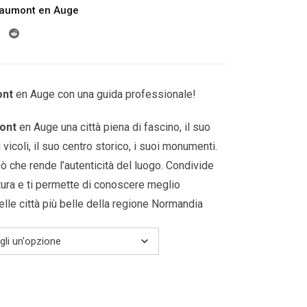
aumont en Auge
prezzo:
da
189.00€
a
599.00€
nt
en Auge
con una guida professionale!
ont
en Auge
una città piena di fascino, il suo
 vicoli, il suo centro storico, i suoi monumenti.
ciò che rende l’autenticità del luogo. Condivide
tura e ti permette di conoscere meglio
lle città più belle della
regione Normandia