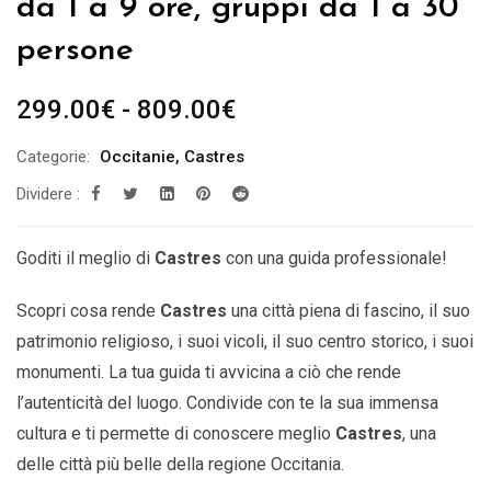
da 1 a 9 ore, gruppi da 1 a 30
persone
Fascia
299.00
€
-
809.00
€
di
Categorie:
Occitanie
,
Castres
prezzo:
Dividere :
da
299.00€
a
Goditi il ​​meglio di
Castres
con una guida professionale!
809.00€
Scopri cosa rende
Castres
una città piena di fascino, il suo
patrimonio religioso, i suoi vicoli, il suo centro storico, i suoi
monumenti. La tua guida ti avvicina a ciò che rende
l’autenticità del luogo. Condivide con te la sua immensa
cultura e ti permette di conoscere meglio
Castres
,
una
delle città più belle della
regione Occitania.