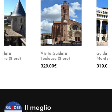
Visita Guidata
Guida Privata
Toulouse (2 ore)
Montpellier *** (2 ore)
329.00
€
319.00
€