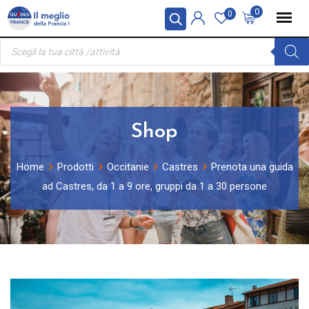
Skip
Pannello di gestione dei cookies
0
0
to
Ricerca
content
prodotti
Shop
Home
Prodotti
Occitanie
Castres
Prenota una guida
ad Castres, da 1 a 9 ore, gruppi da 1 a 30 persone