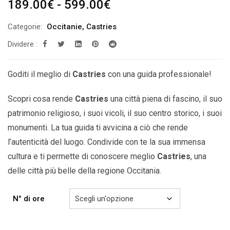
Fascia
189.00
€
-
599.00
€
di
Categorie:
Occitanie
,
Castries
prezzo:
Dividere :
da
189.00€
a
Goditi il ​​meglio di
Castries
con una guida professionale!
599.00€
Scopri cosa rende
Castries
una città piena di fascino, il suo
patrimonio religioso, i suoi vicoli, il suo centro storico, i suoi
monumenti. La tua guida ti avvicina a ciò che rende
l’autenticità del luogo. Condivide con te la sua immensa
cultura e ti permette di conoscere meglio
Castries
,
una
delle città più belle della
regione Occitania.
N° di ore