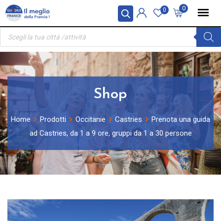
Skip
Pannello di gestione dei cookies
0
0
to
Ricerca
content
prodotti
Shop
Home
Prodotti
Occitanie
Castries
Prenota una guida
ad Castries, da 1 a 9 ore, gruppi da 1 a 30 persone