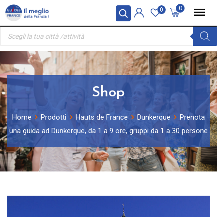
Skip
Pannello di gestione dei cookies
0
0
to
Ricerca
content
prodotti
Shop
Home
Prodotti
Hauts de France
Dunkerque
Prenota
una guida ad Dunkerque, da 1 a 9 ore, gruppi da 1 a 30 persone