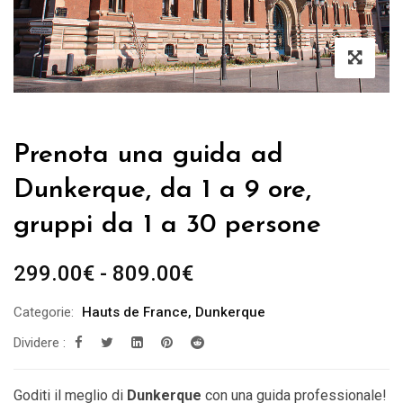
Prenota una guida ad
Dunkerque, da 1 a 9 ore,
gruppi da 1 a 30 persone
Fascia
299.00
€
-
809.00
€
di
Categorie:
Hauts de France
,
Dunkerque
prezzo:
Dividere :
da
299.00€
a
Goditi il ​​meglio di
Dunkerque
con una guida professionale!