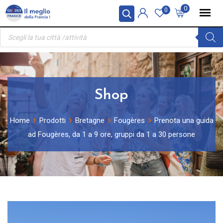
Skip
Pannello di gestione dei cookies
0
0
to
Ricerca
content
prodotti
Shop
Home
Prodotti
Bretagne
Fougères
Prenota una guida
ad Fougères, da 1 a 9 ore, gruppi da 1 a 30 persone