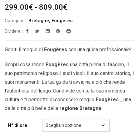
Fascia
299.00
€
-
809.00
€
di
Categorie:
Bretagne
,
Fougères
prezzo:
Dividere :
da
299.00€
a
Goditi il ​​meglio di
Fougères
con una guida professionale!
809.00€
Scopri cosa rende
Fougères
una città piena di fascino, il
suo patrimonio religioso, i suoi vicoli, il suo centro storico, i
suoi monumenti. La tua guida ti avvicina a ciò che rende
l’autenticità del luogo. Condivide con te la sua immensa
cultura e ti permette di conoscere meglio
Fougères
, una
delle città più belle della
regione Bretagna
N° di ore