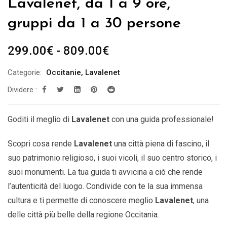
Lavalenet, da 1 a 9 ore,
gruppi da 1 a 30 persone
Fascia
299.00
€
-
809.00
€
di
Categorie:
Occitanie
,
Lavalenet
prezzo:
Dividere :
da
299.00€
a
Goditi il ​​meglio di
Lavalenet
con una guida professionale!
809.00€
Scopri cosa rende
Lavalenet
una città piena di fascino, il
suo patrimonio religioso, i suoi vicoli, il suo centro storico, i
suoi monumenti. La tua guida ti avvicina a ciò che rende
l’autenticità del luogo. Condivide con te la sua immensa
cultura e ti permette di conoscere meglio
Lavalenet
,
una
delle città più belle della
regione Occitania.