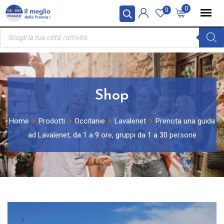
Skip
Pannello di gestione dei cookies
0
0
to
Ricerca
content
prodotti
Shop
Home
Prodotti
Occitanie
Lavalenet
Prenota una guida
ad Lavalenet, da 1 a 9 ore, gruppi da 1 a 30 persone