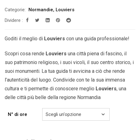
di
Categorie:
Normandie
,
Louviers
prezzo:
Dividere :
da
189.00€
a
Goditi il ​​meglio di
Louviers
con una guida professionale!
599.00€
Scopri cosa rende
Louviers
una città piena di fascino, il
suo patrimonio religioso, i suoi vicoli, il suo centro storico, i
suoi monumenti. La tua guida ti avvicina a ciò che rende
l’autenticità del luogo. Condivide con te la sua immensa
cultura e ti permette di conoscere meglio
Louviers
,
una
delle città più belle della
regione Normandia
N° di ore