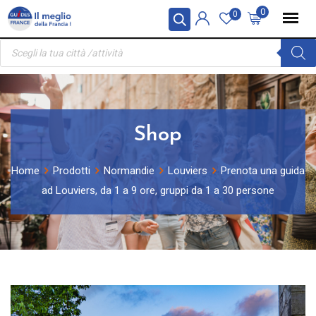
Skip
Pannello di gestione dei cookies
0
0
to
Ricerca
content
prodotti
Shop
Home
Prodotti
Normandie
Louviers
Prenota una guida
ad Louviers, da 1 a 9 ore, gruppi da 1 a 30 persone