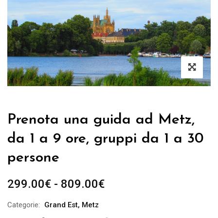
Prenota una guida ad Metz,
da 1 a 9 ore, gruppi da 1 a 30
persone
Fascia
299.00
€
-
809.00
€
di
Categorie:
Grand Est
,
Metz
prezzo: