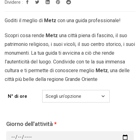
Dividere :
da
299.00€
a
Goditi il ​​meglio di
Metz
con una guida professionale!
809.00€
Scopri cosa rende
Metz
una città piena di fascino, il suo
patrimonio religioso, i suoi vicoli, il suo centro storico, i suoi
monumenti. La tua guida ti avvicina a ciò che rende
l’autenticità del luogo. Condivide con te la sua immensa
cultura e ti permette di conoscere meglio
Metz
, una delle
città più belle della
regione Grande Oriente
N° di ore
Giorno dell'attività
*