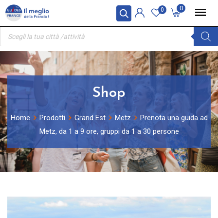
Skip
Pannello di gestione dei cookies
0
0
to
Ricerca
content
prodotti
Shop
Home
Prodotti
Grand Est
Metz
Prenota una guida ad
Metz, da 1 a 9 ore, gruppi da 1 a 30 persone