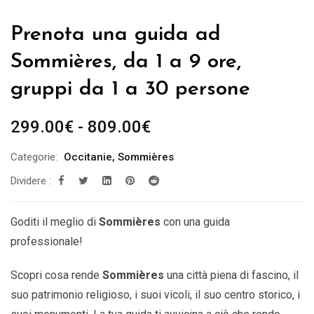
Prenota una guida ad
Sommières, da 1 a 9 ore,
gruppi da 1 a 30 persone
Fascia
299.00
€
-
809.00
€
di
Categorie:
Occitanie
,
Sommières
prezzo:
Dividere :
da
299.00€
a
Goditi il ​​meglio di
Sommières
con una guida
809.00€
professionale!
Scopri cosa rende
Sommières
una città piena di fascino, il
suo patrimonio religioso, i suoi vicoli, il suo centro storico, i