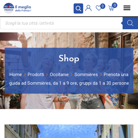
Skip
Pannello di gestione dei cookies
0
0
to
Ricerca
content
prodotti
Shop
Home
Prodotti
Occitanie
Sommières
Prenota una
guida ad Sommières, da 1 a 9 ore, gruppi da 1 a 30 persone