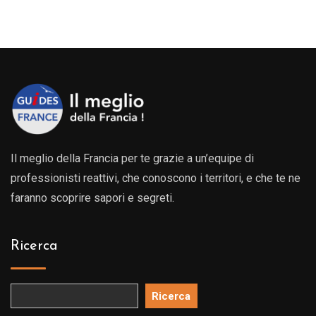
prezzo:
o:
da
299.00€
0€
a
469.00€
0€
Il meglio della Francia per te grazie a un’equipe di
professionisti reattivi, che conoscono i territori, e che te ne
faranno scoprire sapori e segreti.
Ricerca
Ricerca