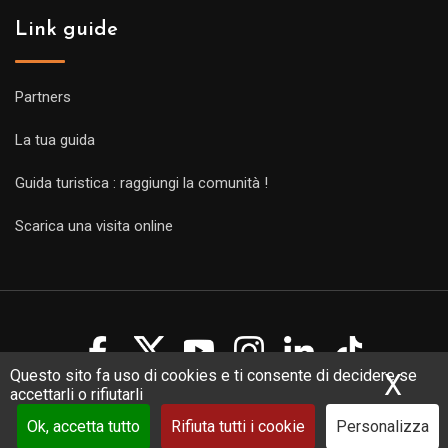
Link guide
Partners
La tua guida
Guida turistica : raggiungi la comunità !
Scarica una visita online
Questo sito fa uso di cookies e ti consente di decidere se
X
Nas
accettarli o rifiutarli
Copyright Guides 2021. Tous droits réservés.
Développement
web sur mesure
par iSoluce
Ok, accetta tutto
Rifiuta tutti i cookie
Personalizza