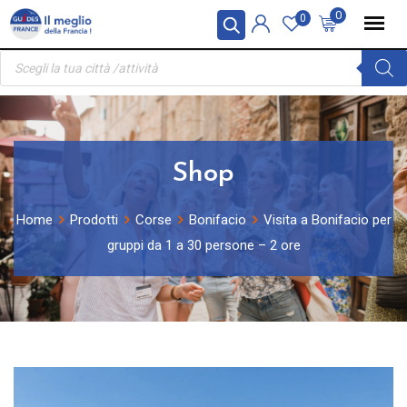
Skip
Pannello di gestione dei cookies
0
0
to
Ricerca
content
prodotti
Shop
Home
Prodotti
Corse
Bonifacio
Visita a Bonifacio per
gruppi da 1 a 30 persone – 2 ore