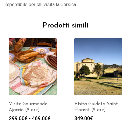
imperdibile per chi visita la Corsica.
Prodotti simili
Visite Gourmande
Visita Guidata Saint
Ajaccio (2 ore)
Florent (2 ore)
Fascia
299.00
€
-
469.00
€
349.00
€
a
di