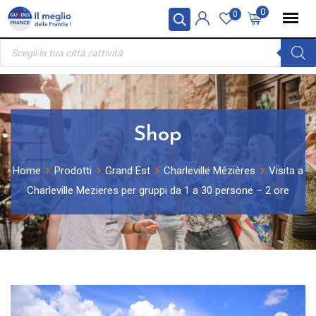
Skip
Pannello di gestione dei cookies
0
0
to
Ricerca
content
prodotti
Shop
Home
Prodotti
Grand Est
Charleville Mézières
Visita a
Charleville Mezieres per gruppi da 1 a 30 persone – 2 ore