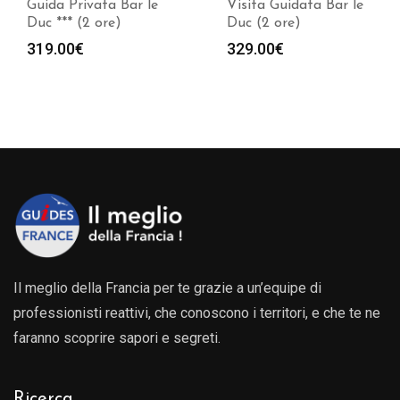
Guida Privata Bar le
Visita Guidata Bar le
Duc *** (2 ore)
Duc (2 ore)
319.00
€
329.00
€
Il meglio della Francia per te grazie a un’equipe di
professionisti reattivi, che conoscono i territori, e che te ne
faranno scoprire sapori e segreti.
Ricerca