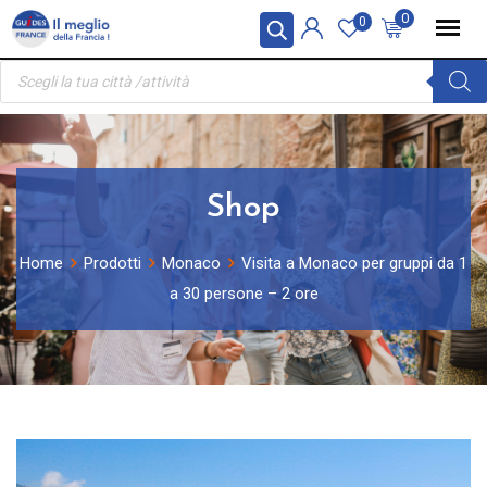
Skip
Pannello di gestione dei cookies
0
0
to
Ricerca
content
prodotti
Shop
Home
Prodotti
Monaco
Visita a Monaco per gruppi da 1
a 30 persone – 2 ore