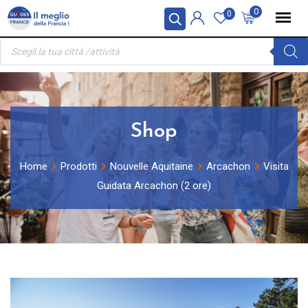
Skip
Pannello di gestione dei cookies
0
0
to
Ricerca
content
prodotti
Shop
Home
Prodotti
Nouvelle Aquitaine
Arcachon
Visita
Guidata Arcachon (2 ore)