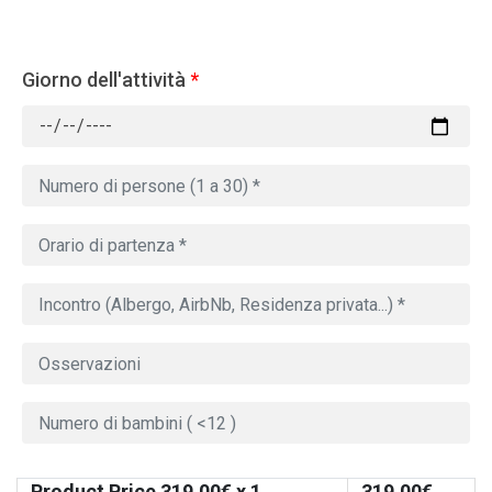
Giorno dell'attività
*
Product Price
319.00
€ x 1
319.00
€