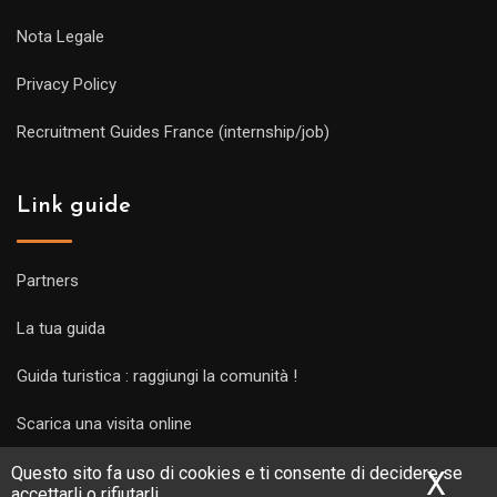
Nota Legale
Privacy Policy
Recruitment Guides France (internship/job)
Link guide
Partners
La tua guida
Guida turistica : raggiungi la comunità !
Scarica una visita online
Questo sito fa uso di cookies e ti consente di decidere se
X
Nas
accettarli o rifiutarli