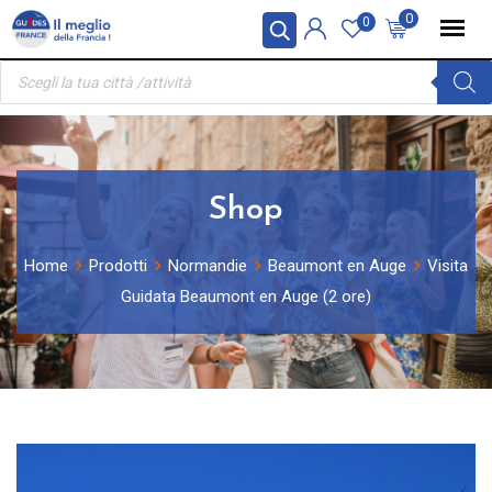
Skip
Pannello di gestione dei cookies
0
0
to
Ricerca
content
prodotti
Shop
Home
Prodotti
Normandie
Beaumont en Auge
Visita
Guidata Beaumont en Auge (2 ore)