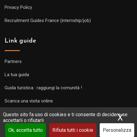
Privacy Policy
Recruitment Guides France (internship/job)
Link guide
Partners
La tua guida
Guida turistica : raggiungi la comunità !
Scarica una visita online
Questo sito fa uso di cookies e ti consente di decidere se
X
Nas
accettarli o rifiutarli
Ok, accetta tutto
Rifiuta tutti i cookie
Personalizza