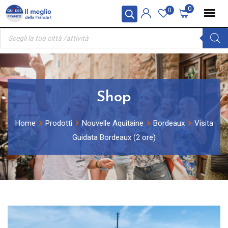
Skip
Pannello di gestione dei cookies
0
0
to
Ricerca
content
prodotti
Shop
Home
Prodotti
Nouvelle Aquitaine
Bordeaux
Visita
Guidata Bordeaux (2 ore)