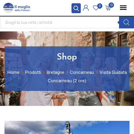
Skip
Pannello di gestione dei cookies
0
0
to
Ricerca
content
prodotti
Shop
Home
Prodotti
Bretagne
Concarneau
Visita Guidata
Concarneau (2 ore)