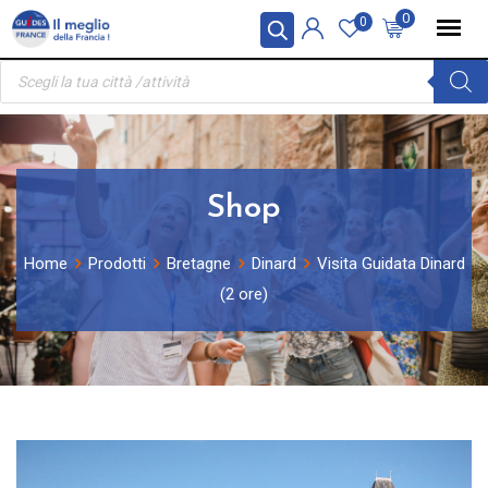
Skip
Pannello di gestione dei cookies
0
0
to
Ricerca
content
prodotti
Shop
Home
Prodotti
Bretagne
Dinard
Visita Guidata Dinard
(2 ore)