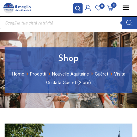
Skip
Pannello di gestione dei cookies
0
0
to
Ricerca
content
prodotti
Shop
Home
Prodotti
Nouvelle Aquitaine
Guéret
Visita
Guidata Guéret (2 ore)