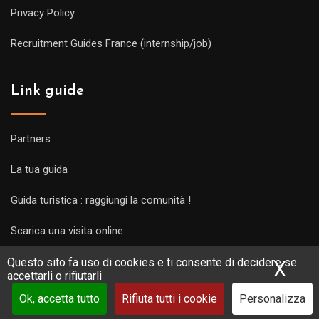
Privacy Policy
Recruitment Guides France (internship/job)
Link guide
Partners
La tua guida
Guida turistica : raggiungi la comunità !
Scarica una visita online
Questo sito fa uso di cookies e ti consente di decidere se
X
Nas
accettarli o rifiutarli
Ok, accetta tutto
Rifiuta tutti i cookie
Personalizza