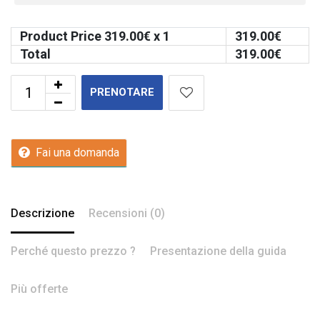
Product Price
319.00
€ x 1
319.00
€
Total
319.00
€
PRENOTARE
Fai una domanda
Descrizione
Recensioni (0)
Perché questo prezzo ?
Presentazione della guida
Più offerte