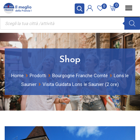
Skip
Pannello di gestione dei cookies
0
0
to
Ricerca
content
prodotti
Shop
Home
Prodotti
Bourgogne Franche Comté
Lons le
Saunier
Visita Guidata Lons le Saunier (2 ore)