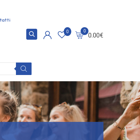
tatti
0
0
0.00
€