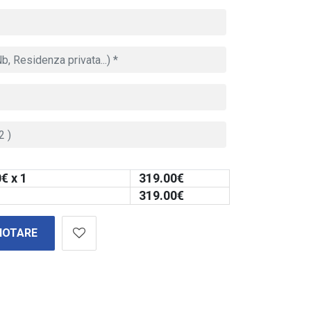
0
€ x 1
319.00
€
319.00
€
NOTARE