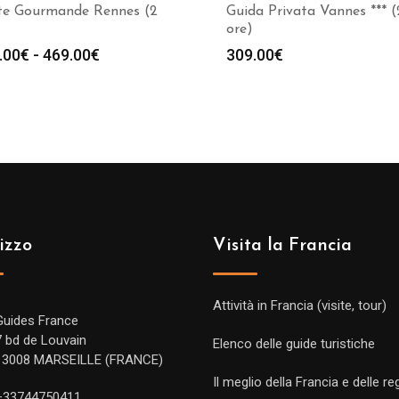
ite Gourmande Rennes (2
Guida Privata Vannes *** (
ore)
Fascia
.00
€
-
469.00
€
309.00
€
di
prezzo:
da
299.00€
a
469.00€
izzo
Visita la Francia
Attività in Francia (visite, tour)
Guides France
7 bd de Louvain
Elenco delle guide turistiche
13008 MARSEILLE (FRANCE)
Il meglio della Francia e delle re
+33744750411