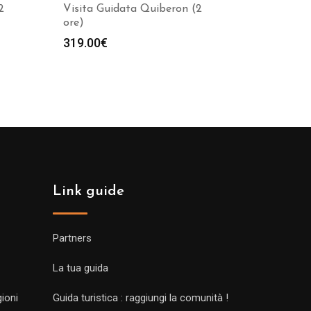
2
Visita Guidata Quiberon (2
ore)
319.00
€
Link guide
Partners
La tua guida
gioni
Guida turistica : raggiungi la comunità !