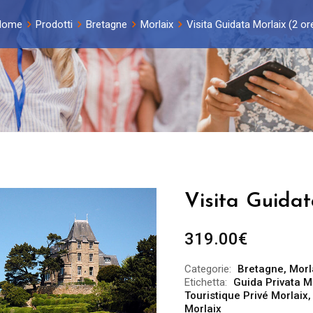
Home
Prodotti
Bretagne
Morlaix
Visita Guidata Morlaix (2 or
Visita Guidat
319.00
€
Categorie:
Bretagne
,
Morl
Etichetta:
Guida Privata M
Touristique Privé Morlaix
Morlaix