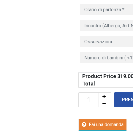
Product Price
319.0
Total
PRE
Fai una domanda