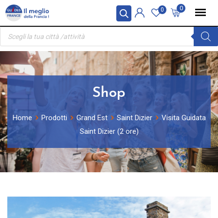
Skip
Pannello di gestione dei cookies
0
0
to
Ricerca
content
prodotti
Shop
Home
Prodotti
Grand Est
Saint Dizier
Visita Guidata
Saint Dizier (2 ore)