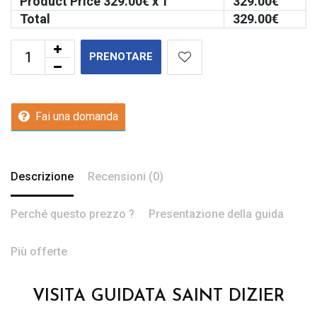
Product Price
329.00
€ x 1
329.00
€
Total
329.00
€
PRENOTARE
Fai una domanda
Descrizione
Recensioni (0)
Perché questo prezzo ?
Presentazione della guida
Più offerte
VISITA GUIDATA SAINT DIZIER