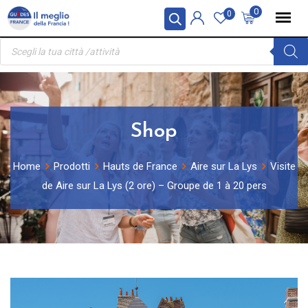
Skip
Pannello di gestione dei cookies
0
0
to
Ricerca
content
prodotti
Shop
Home
Prodotti
Hauts de France
Aire sur La Lys
Visite
de Aire sur La Lys (2 ore) – Groupe de 1 à 20 pers