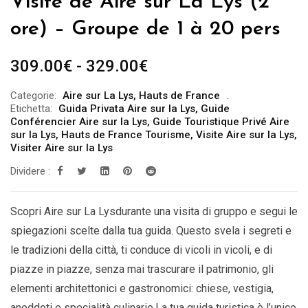
Visite de Aire sur La Lys (2
ore) – Groupe de 1 à 20 pers
Fascia
309.00
€
-
329.00
€
di
Categorie:
Aire sur La Lys
,
Hauts de France
prezzo:
Etichetta:
Guida Privata Aire sur la Lys
,
Guide
da
Conférencier Aire sur la Lys
,
Guide Touristique Privé Aire
sur la Lys
,
Hauts de France Tourisme
,
Visite Aire sur la Lys
,
309.00€
Visiter Aire sur la Lys
a
Dividere :
329.00€
Scopri Aire sur La Lysdurante una visita di gruppo e segui le
spiegazioni scelte dalla tua guida. Questo svela i segreti e
le tradizioni della città, ti conduce di vicoli in vicoli, e di
piazze in piazze, senza mai trascurare il patrimonio, gli
elementi architettonici e gastronomici: chiese, vestigia,
aneddoti e specialità culinarie.La tua guida turistica è l’unico