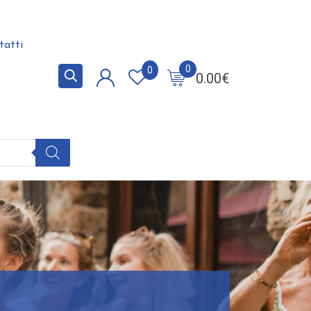
tatti
0
0
0.00
€