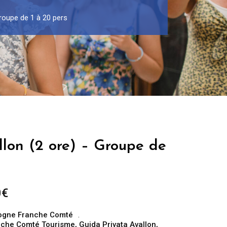
Groupe de 1 à 20 pers
llon (2 ore) – Groupe de
Fascia
0
€
di
ogne Franche Comté
prezzo:
nche Comté Tourisme
,
Guida Privata Avallon
,