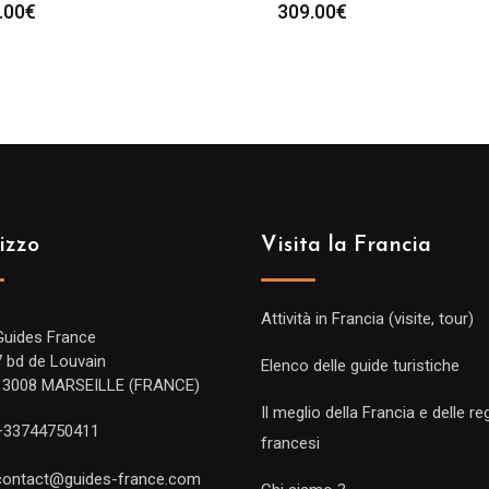
.00
€
309.00
€
izzo
Visita la Francia
Attività in Francia (visite, tour)
Guides France
7 bd de Louvain
Elenco delle guide turistiche
13008 MARSEILLE (FRANCE)
Il meglio della Francia e delle re
+33744750411
francesi
contact@guides-france.com