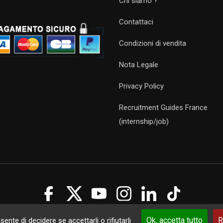
Chi siamo ?
Contattaci
Condizioni di vendita
Nota Legale
Privacy Policy
Recruitment Guides France
(internship/job)
Guides 2021. Tous droits réservés.
Développement web sur mesure
p
Ok, accetta tutto
R
ente di decidere se accettarli o rifiutarli