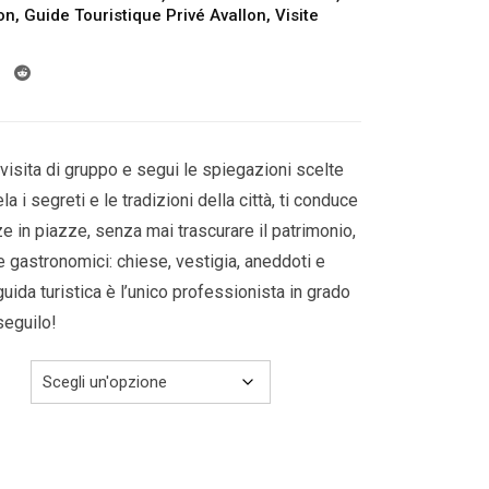
da
on
,
Guide Touristique Privé Avallon
,
Visite
309.00€
a
319.00€
visita di gruppo e segui le spiegazioni scelte
a i segreti e le tradizioni della città, ti conduce
azze in piazze, senza mai trascurare il patrimonio,
 e gastronomici: chiese, vestigia, aneddoti e
guida turistica è l’unico professionista in grado
 seguilo!