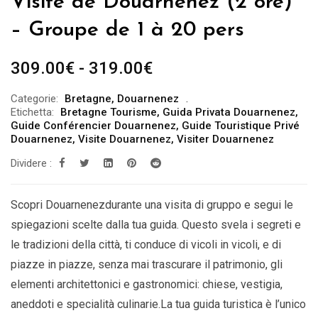
Visite de Douarnenez (2 ore)
– Groupe de 1 à 20 pers
Fascia
309.00
€
-
319.00
€
di
Categorie:
Bretagne
,
Douarnenez
prezzo:
Etichetta:
Bretagne Tourisme
,
Guida Privata Douarnenez
,
da
Guide Conférencier Douarnenez
,
Guide Touristique Privé
Douarnenez
,
Visite Douarnenez
,
Visiter Douarnenez
309.00€
Dividere :
a
319.00€
Scopri Douarnenezdurante una visita di gruppo e segui le
spiegazioni scelte dalla tua guida. Questo svela i segreti e
le tradizioni della città, ti conduce di vicoli in vicoli, e di
piazze in piazze, senza mai trascurare il patrimonio, gli
elementi architettonici e gastronomici: chiese, vestigia,
aneddoti e specialità culinarie.La tua guida turistica è l’unico