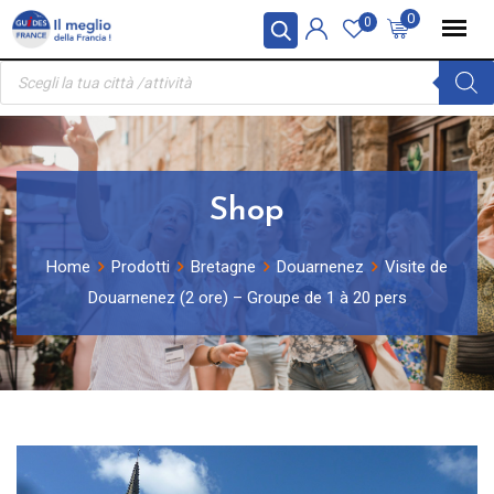
Skip
Pannello di gestione dei cookies
0
0
to
Ricerca
content
prodotti
Shop
Home
Prodotti
Bretagne
Douarnenez
Visite de
Douarnenez (2 ore) – Groupe de 1 à 20 pers