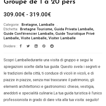
Groupe de 1 à 20 pers
Fascia
309.00
€
-
319.00
€
di
Categorie:
Bretagne
,
Lamballe
prezzo:
Etichetta:
Bretagne Tourisme
,
Guida Privata Lamballe
,
da
Guide Conférencier Lamballe
,
Guide Touristique Privé
Lamballe
,
Visite Lamballe
,
Visiter Lamballe
309.00€
Dividere :
a
319.00€
Scopri Lamballedurante una visita di gruppo e segui le
spiegazioni scelte dalla tua guida. Questo svela i segreti e
le tradizioni della città, ti conduce di vicoli in vicoli, e di
piazze in piazze, senza mai trascurare il patrimonio, gli
elementi architettonici e gastronomici: chiese, vestigia,
aneddoti e specialità culinarie.La tua guida turistica è l’unico
professionista in grado di dare vita alla tua visita: seguilo!