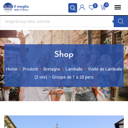
Skip
Pannello di gestione dei cookies
0
0
to
Ricerca
content
prodotti
Shop
Home
Prodotti
Bretagne
Lamballe
Visite de Lamballe
(2 ore) – Groupe de 1 à 20 pers