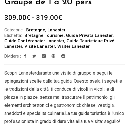
Groupe de 1 à 20 pers
Fascia
309.00
€
-
319.00
€
di
Categorie:
Bretagne
,
Lanester
prezzo:
Etichetta:
Bretagne Tourisme
,
Guida Privata Lanester
,
da
Guide Conférencier Lanester
,
Guide Touristique Privé
Lanester
,
Visite Lanester
,
Visiter Lanester
309.00€
Dividere :
a
319.00€
Scopri Lanesterdurante una visita di gruppo e segui le
spiegazioni scelte dalla tua guida. Questo svela i segreti e
le tradizioni della città, ti conduce di vicoli in vicoli, e di
piazze in piazze, senza mai trascurare il patrimonio, gli
elementi architettonici e gastronomici: chiese, vestigia,
aneddoti e specialità culinarie.La tua guida turistica è l’unico
professionista in grado di dare vita alla tua visita: seguilo!