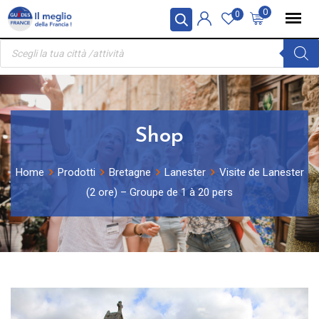
Skip
Pannello di gestione dei cookies
0
0
to
Ricerca
content
prodotti
Shop
Home
Prodotti
Bretagne
Lanester
Visite de Lanester
(2 ore) – Groupe de 1 à 20 pers