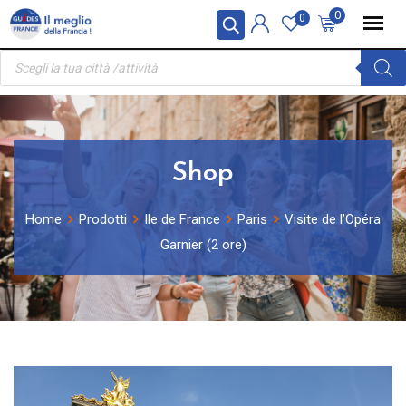
Skip
Pannello di gestione dei cookies
0
0
to
Ricerca
content
prodotti
Shop
Home
Prodotti
Ile de France
Paris
Visite de l’Opéra
Garnier (2 ore)