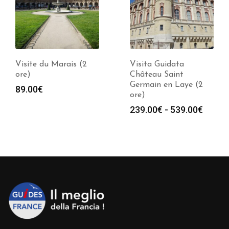
Visita Guidata
Visita Guidata
Château Saint
Château Rueil
Germain en Laye (2
Malmaison (2 ore)
ore)
Fas
239.00
€
-
539.00
€
Fascia
239.00
€
-
539.00
€
di
di
pre
prezzo:
da
da
239
239.00€
a
a
539
539.00€