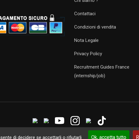
Chi siamo ?
Contattaci
Condizioni di vendita
Nota Legale
Privacy Policy
Recruitment Guides France
(internship/job)
Guides 2021. Tous droits réservés.
Développement web sur mesure
p
Ok, accetta tutto
R
ente di decidere se accettarli o rifiutarli