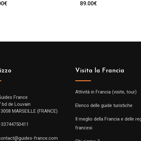
00
€
89.00
€
izzo
Visita la Francia
Attività in Francia (visite, tour)
Guides France
7 bd de Louvain
Elenco delle guide turistiche
13008 MARSEILLE (FRANCE)
Il meglio della Francia e delle re
+33744750411
francesi
contact@guides-france.com