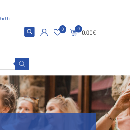
tatti
0
0
0.00
€