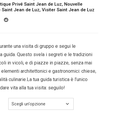
da
tique Privé Saint Jean de Luz
,
Nouvelle
e Saint Jean de Luz
,
Visiter Saint Jean de Luz
199.00€
a
249.00€
rante una visita di gruppo e segui le
a guida. Questo svela i segreti e le tradizioni
icoli in vicoli, e di piazze in piazze, senza mai
li elementi architettonici e gastronomici: chiese,
ità culinarie.La tua guida turistica è l’unico
are vita alla tua visita: seguilo!