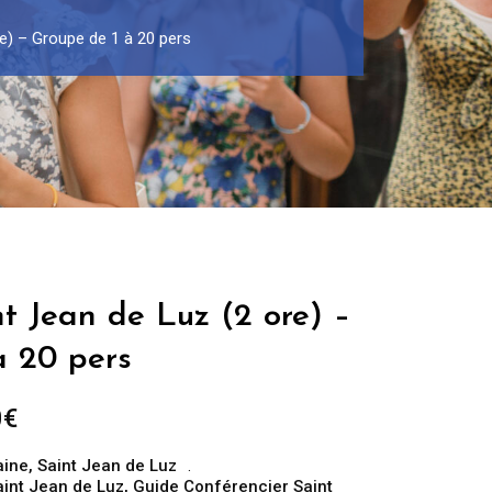
re) – Groupe de 1 à 20 pers
nt Jean de Luz (2 ore) –
à 20 pers
Fascia
0
€
di
aine
,
Saint Jean de Luz
prezzo:
aint Jean de Luz
,
Guide Conférencier Saint