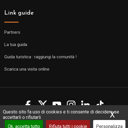
Link guide
Partners
La tua guida
Guida turistica : raggiungi la comunità !
Scarica una visita online
Questo sito fa uso di cookies e ti consente di decidere se
X
Nas
accettarli o rifiutarli
Copyright Guides 2021. Tous droits réservés.
Développement
web sur mesure
par iSoluce
Ok, accetta tutto
Rifiuta tutti i cookie
Personalizza