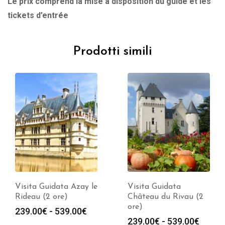
Le prix comprend la mise à disposition du guide et les
tickets d’entrée
Prodotti simili
Visita Guidata Azay le
Visita Guidata
Rideau (2 ore)
Château du Rivau (2
ore)
Fascia
239.00
€
-
539.00
€
a
Fasci
239.00
€
-
539.00
€
di