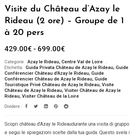
Visite du Château d’Azay le
Rideau (2 ore) – Groupe de 1
à 20 pers
Fascia
429.00
€
-
699.00
€
di
Categorie:
Azay le Rideau
,
Centre Val de Loire
prezzo:
Etichetta:
Guida Privata Château de Azay le Rideau
,
Guide
da
Conférencier Château d'Azay le Rideau
,
Guide
Conférencier Château de Azay le Rideau
,
Guide
429.00€
Touristique Privé Château de Azay le Rideau
,
Visite
a
Château de Azay le Rideau
,
Visiter Château de Azay le
Rideau
,
Visiter Château de la Loire
699.00€
Dividere :
Scopri château d’Azay le Rideaudurante una visita di gruppo
e segui le spiegazioni scelte dalla tua guida. Questo svela i