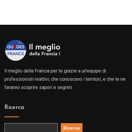
di
prezzo:
o:
prezz
da
da
239.00€
0€
239.0
a
a
539.00€
0€
539.0
Il meglio della Francia per te grazie a un’equipe di
professionisti reattivi, che conoscono i territori, e che te ne
faranno scoprire sapori e segreti.
Ricerca
Ricerca