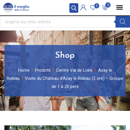
Skip
Pannello di gestione dei cookies
0
0
to
Ricerca
content
prodotti
Shop
Home
Prodotti
Centre Val de Loire
Azay le
Rideau
Visite du Château d’Azay le Rideau (2 ore) – Groupe
de 1 à 20 pers