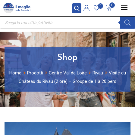
Skip
Pannello di gestione dei cookies
0
0
to
Ricerca
content
prodotti
Shop
Home
Prodotti
Centre Val de Loire
Rivau
Visite du
Château du Rivau (2 ore) – Groupe de 1 à 20 pers