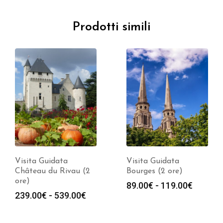
Prodotti simili
Visita Guidata
Visita Guidata
Château du Rivau (2
Bourges (2 ore)
ore)
Fascia
89.00
€
-
119.00
€
Fascia
239.00
€
-
539.00
€
di
di
prezzo:
prezzo:
da