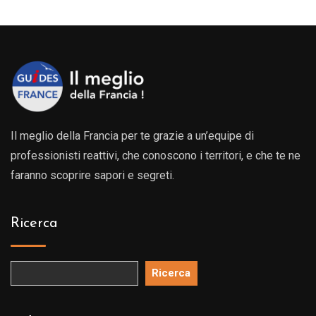
da
89.00€
239.00€
a
a
119.00
539.00€
Il meglio della Francia per te grazie a un’equipe di
professionisti reattivi, che conoscono i territori, e che te ne
faranno scoprire sapori e segreti.
Ricerca
Ricerca