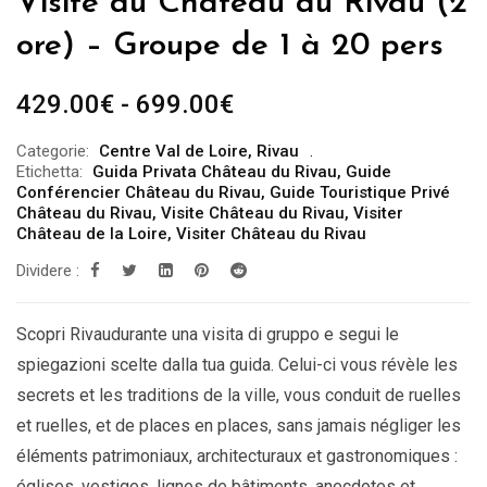
Visite du Château du Rivau (2
ore) – Groupe de 1 à 20 pers
Fascia
429.00
€
-
699.00
€
di
Categorie:
Centre Val de Loire
,
Rivau
prezzo:
Etichetta:
Guida Privata Château du Rivau
,
Guide
da
Conférencier Château du Rivau
,
Guide Touristique Privé
Château du Rivau
,
Visite Château du Rivau
,
Visiter
429.00€
Château de la Loire
,
Visiter Château du Rivau
a
Dividere :
699.00€
Scopri Rivaudurante una visita di gruppo e segui le
spiegazioni scelte dalla tua guida. Celui-ci vous révèle les
secrets et les traditions de la ville, vous conduit de ruelles
et ruelles, et de places en places, sans jamais négliger les
éléments patrimoniaux, architecturaux et gastronomiques :
églises, vestiges, lignes de bâtiments, anecdotes et