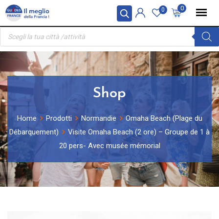
Skip
Pannello di gestione dei cookies
0
0
to
Ricerca
content
prodotti
Shop
Home
Prodotti
Normandie
Omaha Beach (Plage du
Débarquement)
Visite Omaha Beach (2 ore) – Groupe de 1 à
20 pers- Avec musée mémorial