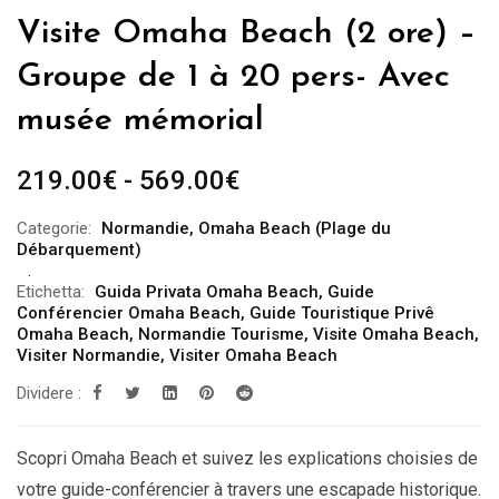
Visite Omaha Beach (2 ore) –
Groupe de 1 à 20 pers- Avec
musée mémorial
Fascia
219.00
€
-
569.00
€
di
Categorie:
Normandie
,
Omaha Beach (Plage du
prezzo:
Débarquement)
da
Etichetta:
Guida Privata Omaha Beach
,
Guide
219.00€
Conférencier Omaha Beach
,
Guide Touristique Privê
a
Omaha Beach
,
Normandie Tourisme
,
Visite Omaha Beach
,
Visiter Normandie
,
Visiter Omaha Beach
569.00€
Dividere :
Scopri Omaha Beach et suivez les explications choisies de
votre guide-conférencier à travers une escapade historique.