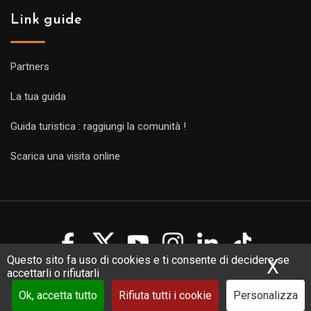
Link guide
Partners
La tua guida
Guida turistica : raggiungi la comunità !
Scarica una visita online
Questo sito fa uso di cookies e ti consente di decidere se
X
Nas
accettarli o rifiutarli
Copyright Guides 2021. Tous droits réservés.
Développement
web sur mesure
par iSoluce
Ok, accetta tutto
Rifiuta tutti i cookie
Personalizza