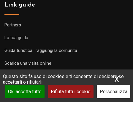
Link guide
Partners
La tua guida
Guida turistica : raggiungi la comunità !
Scarica una visita online
Questo sito fa uso di cookies e ti consente di decidere se
X
Nas
accettarli o rifiutarli
Ok, accetta tutto
Rifiuta tutti i cookie
Personalizza
Copyright Guides 2021. Tous droits réservés.
Développement
web sur mesure
par iSoluce