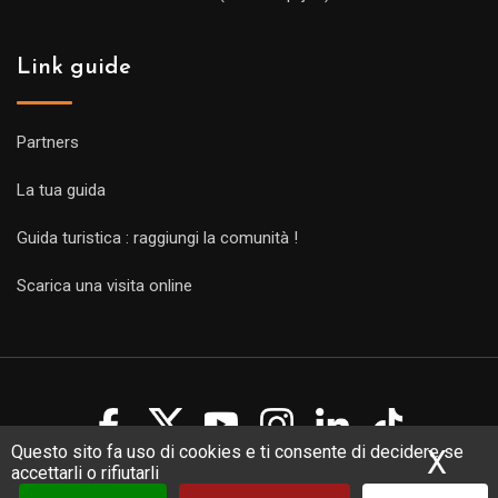
Link guide
Partners
La tua guida
Guida turistica : raggiungi la comunità !
Scarica una visita online
Questo sito fa uso di cookies e ti consente di decidere se
X
Nas
accettarli o rifiutarli
Copyright Guides 2021. Tous droits réservés.
Développement