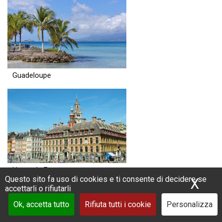
Guadeloupe
Hauts de France
Questo sito fa uso di cookies e ti consente di decidere se
X
Nas
accettarli o rifiutarli
Ok, accetta tutto
Rifiuta tutti i cookie
Personalizza