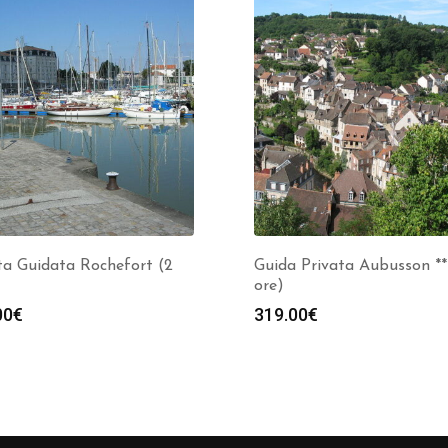
ta Guidata Rochefort (2
Guida Privata Aubusson **
ore)
00
€
319.00
€