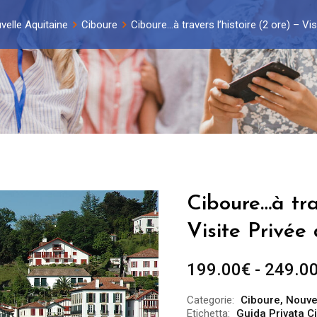
velle Aquitaine
Ciboure
Ciboure…à travers l’histoire (2 ore) – Vis
Ciboure…à trav
Visite Privée
199.00
€
-
249.0
Categorie:
Ciboure
,
Nouve
Etichetta:
Guida Privata C