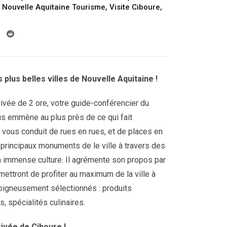
da
,
Nouvelle Aquitaine Tourisme
,
Visite Ciboure
,
199.00€
a
249.00€
 plus belles villes de Nouvelle Aquitaine !
privée de 2 ore, votre guide-conférencier du
us emmène au plus près de ce qui fait
Il vous conduit de rues en rues, et de places en
 principaux monuments de le ville à travers des
 immense culture. Il agrémente son propos par
ettront de profiter au maximum de la ville à
igneusement sélectionnés : produits
s, spécialités culinaires.
ivée de Ciboure !