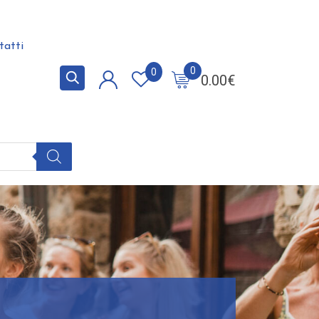
tatti
0
0
0.00
€