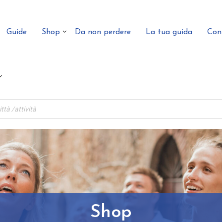
Guide
Shop
Da non perdere
La tua guida
Con
Shop