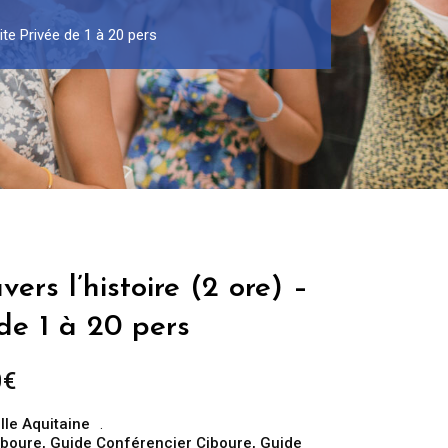
ite Privée de 1 à 20 pers
ers l’histoire (2 ore) –
 de 1 à 20 pers
Fascia
0
€
di
lle Aquitaine
prezzo:
iboure
,
Guide Conférencier Ciboure
,
Guide