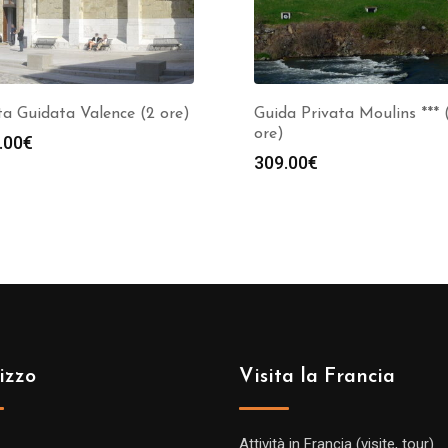
ta Guidata Valence (2 ore)
Guida Privata Moulins *** 
ore)
.00
€
309.00
€
izzo
Visita la Francia
Attività in Francia (visite, tour)