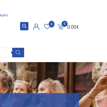
tatti
0
0
0.00
€