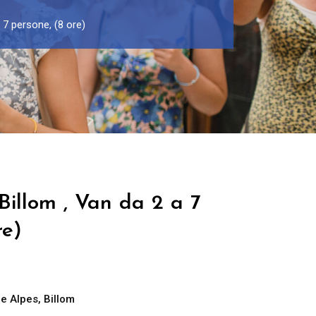
 7 persone, (8 ore)
Billom , Van da 2 a 7
re)
e Alpes
,
Billom