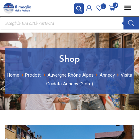
Skip
Pannello di gestione dei cookies
0
0
to
Ricerca
content
prodotti
Shop
Home
Prodotti
Auvergne Rhône Alpes
Annecy
Visita
Guidata Annecy (2 ore)