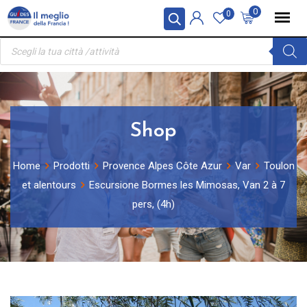
Skip
Pannello di gestione dei cookies
0
0
to
Ricerca
content
prodotti
Shop
Home
Prodotti
Provence Alpes Côte Azur
Var
Toulon
et alentours
Escursione Bormes les Mimosas, Van 2 à 7
pers, (4h)