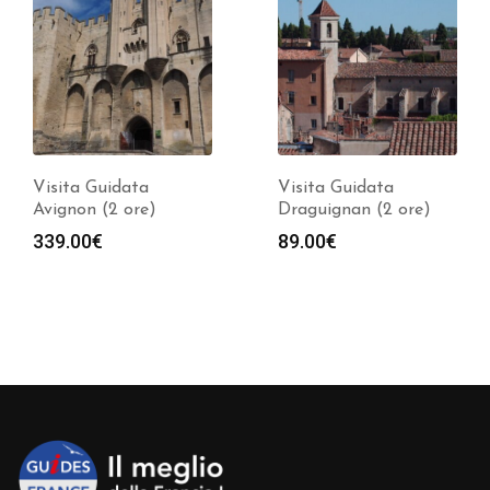
Visita Guidata
Visita Guidata
Avignon (2 ore)
Draguignan (2 ore)
339.00
€
89.00
€
a
o:
0€
0€