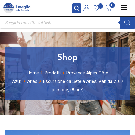
Skip
Pannello di gestione dei cookies
0
0
to
Ricerca
content
prodotti
Shop
Home
Prodotti
Provence Alpes Côte
Azur
Arles
Escursione da Sète a Arles, Van da 2 a 7
persone, (8 ore)