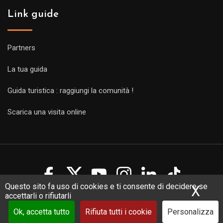
Link guide
Partners
La tua guida
Guida turistica : raggiungi la comunità !
Scarica una visita online
Questo sito fa uso di cookies e ti consente di decidere se
X
Nas
accettarli o rifiutarli
Copyright Guides 2021. Tous droits réservés.
Développement
web sur mesure
par iSoluce
Ok, accetta tutto
Rifiuta tutti i cookie
Personalizza