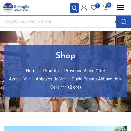
Skip
Pannello di gestione dei cookies
0
0
to
Ricerca
content
prodotti
Shop
Home
Prodotti
Provence Alpes Côte
Azur
Var
Abbayes du Var
Guida Privata Abbaye de la
Celle *** (2 ore)