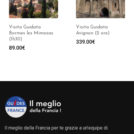
Visita Guidata
Visita Guidata Saint
Avignon (2 ore)
Paul de Vence-option
Fondation Maeght (2
339.00
€
ore)
Fasci
109.00
€
-
129.00
€
di
prezz
da
109.0
a
129.0
Il meglio della Francia per te grazie a un’equipe di