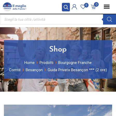
Skip
Pannello di gestione dei cookies
0
0
to
Ricerca
content
prodotti
Shop
Home
Prodotti
Bourgogne Franche
Comté
Besançon
Guida Privata Besançon *** (2 ore)