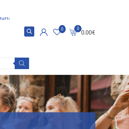
tatti
0
0
0.00
€