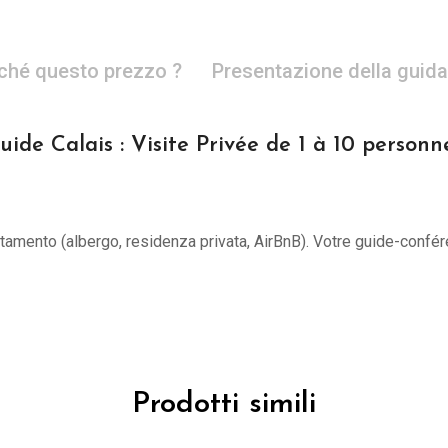
ché questo prezzo ?
Presentazione della guida
uide Calais : Visite Privée de 1 à 10 personn
untamento (albergo, residenza privata, AirBnB). Votre guide-confér
Prodotti simili