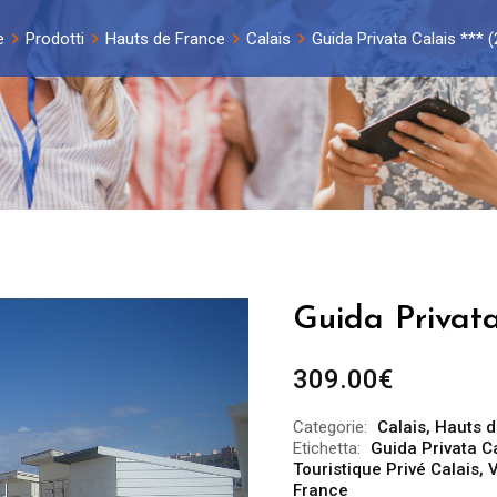
e
Prodotti
Hauts de France
Calais
Guida Privata Calais *** (
Guida Privata
309.00
€
Categorie:
Calais
,
Hauts d
Etichetta:
Guida Privata C
Touristique Privé Calais
,
V
France