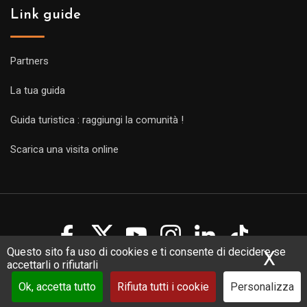
Link guide
Partners
La tua guida
Guida turistica : raggiungi la comunità !
Scarica una visita online
Questo sito fa uso di cookies e ti consente di decidere se
X
Nas
accettarli o rifiutarli
Copyright Guides 2021. Tous droits réservés.
Développement
web sur mesure
par iSoluce
Ok, accetta tutto
Rifiuta tutti i cookie
Personalizza