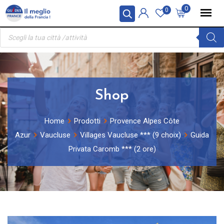
Skip
Pannello di gestione dei cookies
0
0
to
Ricerca
content
prodotti
Shop
Home
Prodotti
Provence Alpes Côte
Azur
Vaucluse
Villages Vaucluse *** (9 choix)
Guida
Privata Caromb *** (2 ore)